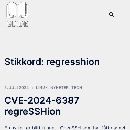
Hopp
til
innhold
Stikkord:
regresshion
5. JULI 2024
LINUX
,
NYHETER
,
TECH
CVE-2024-6387
regreSSHion
En ny feil er blitt funnet i OpenSSH som har fått navnet