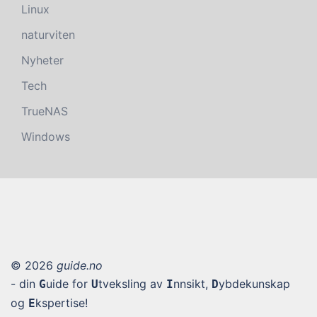
Linux
naturviten
Nyheter
Tech
TrueNAS
Windows
© 2026
guide.no
- din
uide for
tveksling av
nnsikt,
ybdekunskap
G
U
I
D
og
kspertise!
E