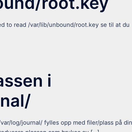
ound/root.key
ed to read /var/lib/unbound/root.key se til at du
assen i
nal/
ar/log/journal/ fylles opp med filer/plass på di