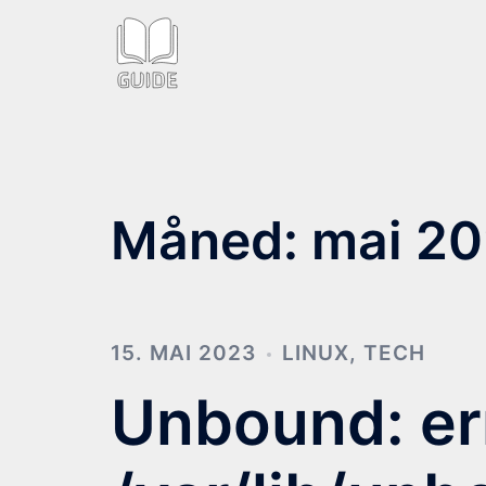
Hopp
til
innhold
Måned:
mai 2
15. MAI 2023
LINUX
,
TECH
Unbound: err