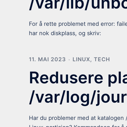
/var/lib/unb
For å rette problemet med error: fail
har nok diskplass, og skriv:
11. MAI 2023
LINUX
,
TECH
Redusere pl
/var/log/jour
Har du problemer med at katalogen /v