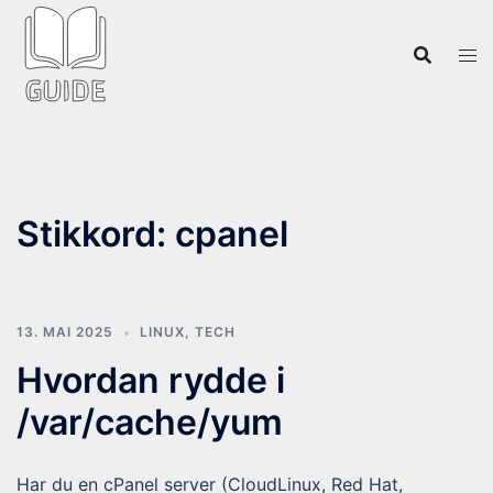
Hopp
til
innhold
Stikkord:
cpanel
13. MAI 2025
LINUX
,
TECH
Hvordan rydde i
/var/cache/yum
Har du en cPanel server (CloudLinux, Red Hat,